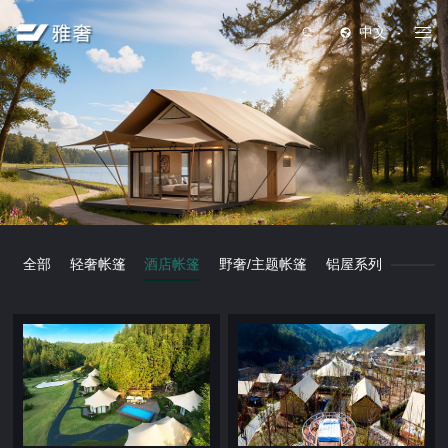
中文
全部
轻奢帐篷
酒店帐篷
野奢/主题帐篷
铝屋系列