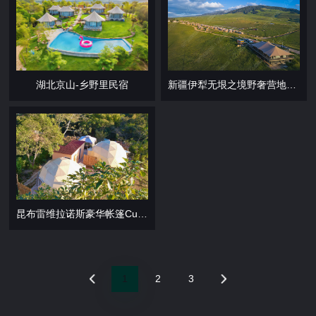
湖北京山-乡野里民宿
新疆伊犁无垠之境野奢营地酒店
昆布雷维拉诺斯豪华帐篷Cumbres Los Veranos
1
2
3